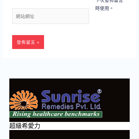
郵
時使用。
件
網
地
站
址
網
*
址
超級希愛力