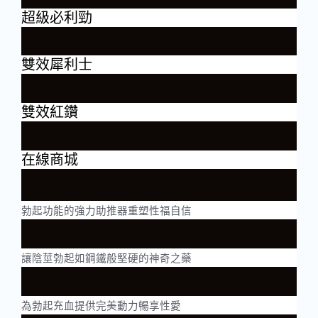
超級必利勁
雙效犀利士
雙效紅鑽
在線商城
勃起功能的強力助推器重塑性福自信
讓陰莖勃起如鋼鐵般堅硬的神奇之藥
為勃起充血提供完美動力暢享性愛