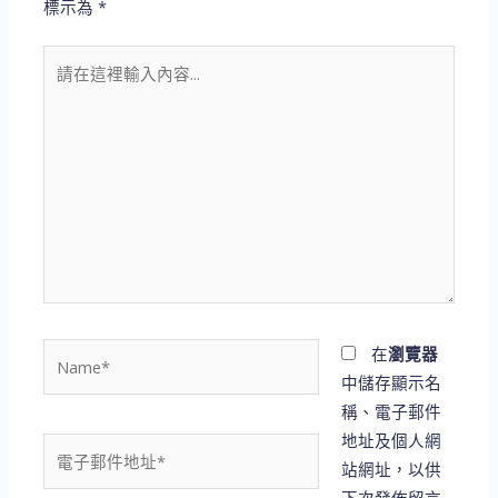
標示為
*
請
在
這
裡
輸
入
內
容...
Name*
在
瀏覽器
中儲存顯示名
稱、電子郵件
地址及個人網
電
站網址，以供
子
下次發佈留言