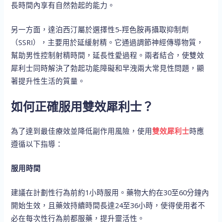
長時間內享有自然勃起的能力。
另一方面，達泊西汀屬於選擇性5-羥色胺再攝取抑制劑
（SSRI），主要用於延緩射精。它通過調節神經傳導物質，
幫助男性控制射精時間，延長性愛過程。兩者結合，使雙效
犀利士同時解決了勃起功能障礙和早洩兩大常見性問題，顯
著提升性生活的質量。
如何正確服用雙效犀利士？
為了達到最佳療效並降低副作用風險，使用
雙效犀利士
時應
遵循以下指導：
服用時間
建議在計劃性行為前約1小時服用。藥物大約在30至60分鐘內
開始生效，且藥效持續時間長達24至36小時，使得使用者不
必在每次性行為前都服藥，提升靈活性。