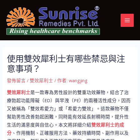
跳
Post
MAI
至
navigation
MEN
主
要
內
容
使用雙效犀利士有哪些禁忌與注
意事項？
發佈留言
/
雙效犀利士
/ 作者:
wangjing
雙效犀利士
是一款專為男性設計的雙重功效藥物，結合了治
療勃起功能障礙（ED）與早洩（PE）的兩種活性成分，因而
又被稱為「雙效希愛力」或「希愛力雙效」。這款藥物不僅
幫助男性改善勃起困難，同時能有效延長射精時間，提升性
生活的滿意度與自信心。本文將詳細介紹
雙效犀利士的成
分
、作用機制、正確服用方法、藥效持續時間、副作用以及