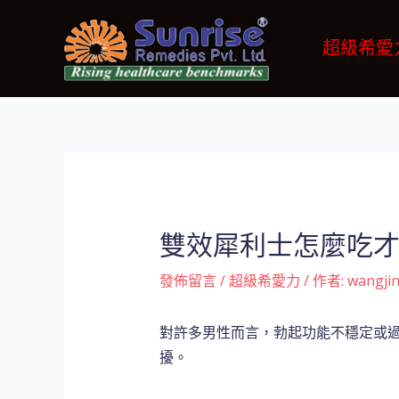
跳
Post
至
navigation
超級希愛
主
要
內
容
雙效犀利士怎麼吃才正確
發佈留言
/
超級希愛力
/ 作者:
wangji
對許多男性而言，勃起功能不穩定或
擾。