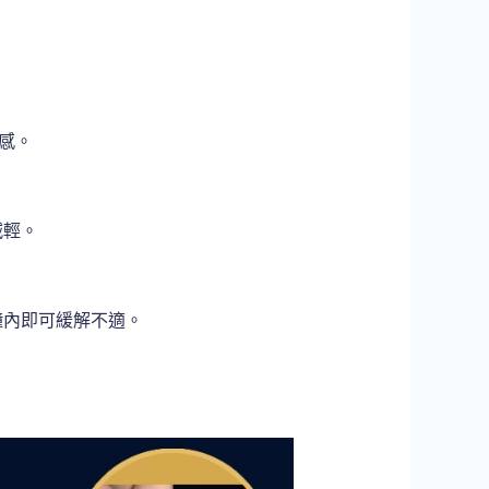
適感。
減輕。
鐘內即可緩解不適。