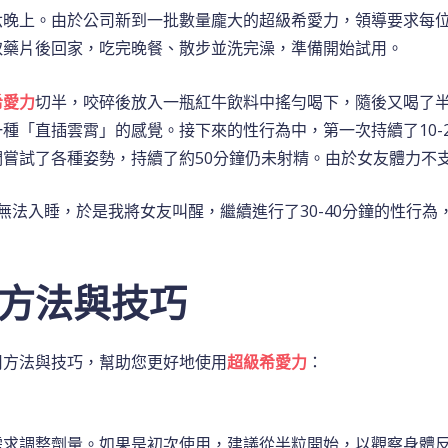
六晚上。由於公司新到一批數量龐大的超級希愛力，領導要求每
取藥片後回家，吃完晚餐、散步並洗完澡，準備開始試用。
希愛力
切半，咬碎後放入一瓶紅牛飲料中搖勻喝下，隨後又喝了半
種「直插雲霄」的感覺。接下來的性行為中，第一次持續了10-
嘗試了各種姿勢，持續了約50分鐘仍未射精。由於女友體力不
無法入睡，於是我將女友叫醒，繼續進行了30-40分鐘的性行
方法與技巧
用方法與技巧，幫助您更好地使用
超級希愛力
：
需求調整劑量。如果是初次使用，建議從半粒開始，以觀察身體