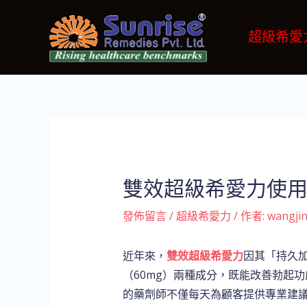
跳
Post
至
navigation
超級希愛
主
要
內
容
雙效超級希愛力使
發佈留言
/
超級希愛力
/ 作者:
wangji
近年來，
雙效超級希愛力
因其「持久
（60mg）兩種成分，既能改善勃起
的藥劑師不僅每天為顧客提供專業建