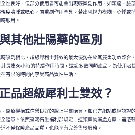
安全性良好，但部分使用者可能會出現輕微副作用，如頭痛、臉
起輕度嗜睡或噁心，嚴重副作用罕見。若出現視力模糊、心悸或持
同時服用。
與其他壯陽藥的區別
延時噴劑相比，超級犀利士雙效的最大優勢在於其雙重功效整合
其長達36小時的持續作用時間，遠超多數同類產品，為使用者
要在有限的時間內享受高品質性生活。
正品超級犀利士雙效？
局、醫療機構或信譽良好的線上平臺購買，如官方網站或經認證
安全隱患。依照臺灣衛生福利部規定，這類藥物屬處方藥，需憑
管道不僅保障產品品質，也能享有完善售後服務。