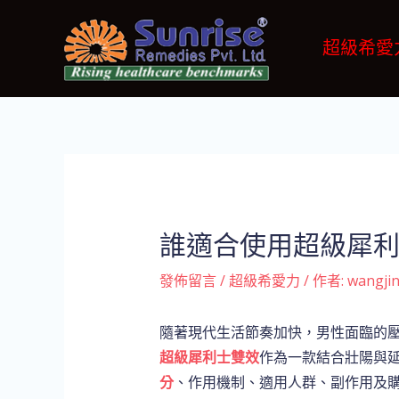
跳
Post
至
navigation
超級希愛
主
要
內
容
誰適合使用超級犀
發佈留言
/
超級希愛力
/ 作者:
wangji
隨著現代生活節奏加快，男性面臨的壓
超級犀利士雙效
作為一款結合壯陽與
分
、作用機制、適用人群、副作用及