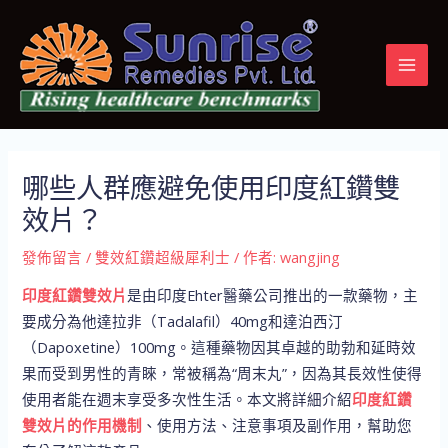
跳
Post
MAI
至
navigation
MEN
主
要
內
容
哪些人群應避免使用印度紅鑽雙
效片？
發佈留言
/
雙效紅鑽超級犀利士
/ 作者:
wangjing
印度紅鑽雙效片
是由印度Ehter醫藥公司推出的一款藥物，主
要成分為他達拉非（Tadalafil）40mg和達泊西汀
（Dapoxetine）100mg。這種藥物因其卓越的助勃和延時效
果而受到男性的青睞，常被稱為“周末丸”，因為其長效性使得
使用者能在週末享受多次性生活。本文將詳細介紹
印度紅鑽
雙效片的作用機制
、使用方法、注意事項及副作用，幫助您