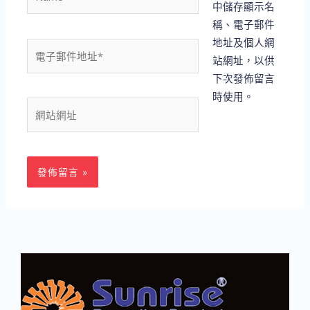
中儲存顯示名
稱、電子郵件
地址及個人網
電
站網址，以供
子
下次發佈留言
郵
時使用。
件
網
地
站
址
網
*
址