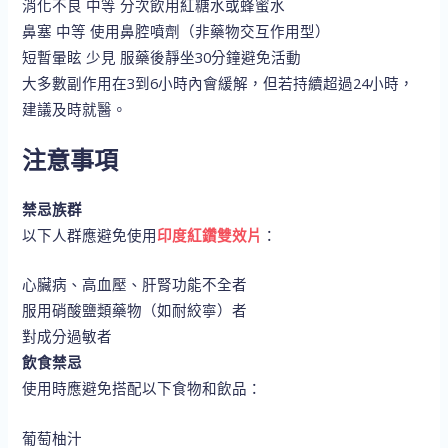
消化不良 中等 分次飲用紅糖水或蜂蜜水
鼻塞 中等 使用鼻腔噴劑（非藥物交互作用型）
短暫暈眩 少見 服藥後靜坐30分鐘避免活動
大多數副作用在3到6小時內會緩解，但若持續超過24小時，
建議及時就醫。
注意事項
禁忌族群
以下人群應避免使用
印度紅鑽雙效片
：
心臟病、高血壓、肝腎功能不全者
服用硝酸鹽類藥物（如耐絞寧）者
對成分過敏者
飲食禁忌
使用時應避免搭配以下食物和飲品：
葡萄柚汁