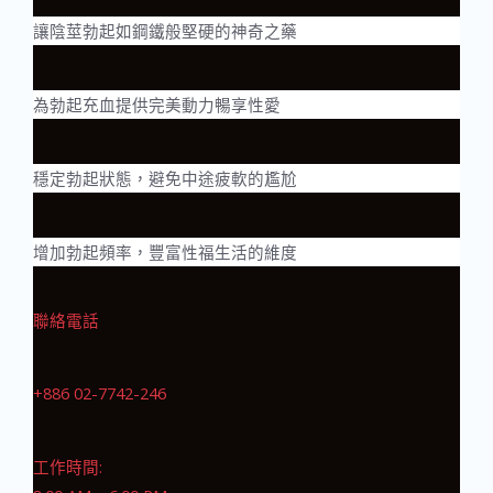
讓陰莖勃起如鋼鐵般堅硬的神奇之藥
為勃起充血提供完美動力暢享性愛
穩定勃起狀態，避免中途疲軟的尷尬
增加勃起頻率，豐富性福生活的維度
聯絡電話
+886 02-7742-246
工作時間: