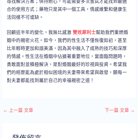
尋找解決方案；保持耐心，可能需要多次嘗試才能找到最適
合的使用方式；藥物只是其中一個工具，情感維繫和健康生
活同樣不可或缺。
回顧這半年的變化，我無比感激
雙效犀利士
幫助我們重燃婚
姻中的親密火花。如今，我們的性生活不僅恢復如初，甚至
比年輕時更加和諧美滿，因為其中融入了成熟的技巧和深厚
的情感。性生活在婚姻中佔據著重要地位，當面臨問題時，
勇敢面對並積極解決，是對婚姻最好的珍視與投資。希望我
們的經歷能為處於相似困境的夫妻帶來希望與啟發，願每一
對夫妻都能找到屬於自己的幸福親密之道！
←
上一篇 文章
下一篇 文章
→