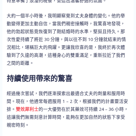
特意準備了浪漫的晚餐，營造出溫馨舒適的氛圍。
大約一個半小時後，我明顯察覺到丈夫身體的變化。他的舉
動變得更加主動自信，當我們親密接觸時，我驚喜地發現，
他的勃起狀態竟恢復到了剛結婚時的水準，堅挺且持久。那
次性愛持續了將近 30 分鐘，與以往不到 10 分鐘就結束的情
況相比，堪稱巨大的飛躍。更讓我欣喜的是，我終於再次體
驗到了久違的高潮，這種身心的雙重滿足，重新拉近了我們
之間的距離。
持續使用帶來的驚喜
經過幾次嘗試，我們逐漸摸索出最適合丈夫的劑量和服用時
間。現在，他通常每週服用 1 – 2 次，根據我們的計畫靈活安
排。
雙效犀利士
的一大優勢在於其藥效可持續 24 – 36 小時，
這讓我們無需刻意計算時間，能夠在更加自然的狀態下享受
親密時刻。