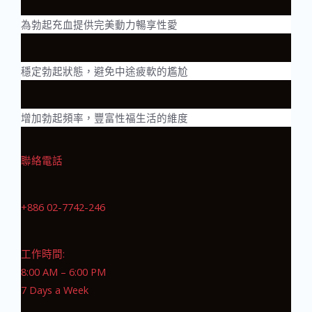
為勃起充血提供完美動力暢享性愛
穩定勃起狀態，避免中途疲軟的尷尬
增加勃起頻率，豐富性福生活的維度
聯絡電話
+886 02-7742-246
工作時間:
8:00 AM – 6:00 PM
7 Days a Week