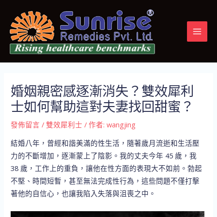
跳
Post
MAI
至
navigation
MEN
主
要
內
容
婚姻親密感逐漸消失？雙效犀利
士如何幫助這對夫妻找回甜蜜？
發佈留言
/
雙效犀利士
/ 作者:
wangjing
結婚八年，曾經和諧美滿的性生活，隨著歲月流逝和生活壓
力的不斷增加，逐漸蒙上了陰影。我的丈夫今年 45 歲，我
38 歲，工作上的重負，讓他在性方面的表現大不如前。勃起
不堅、時間短暫，甚至無法完成性行為，這些問題不僅打擊
著他的自信心，也讓我陷入失落與沮喪之中。