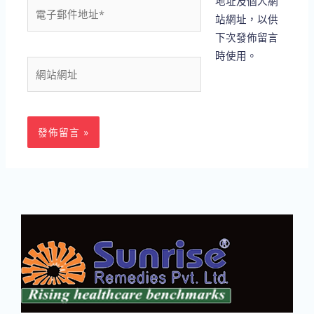
地址及個人網
電
站網址，以供
子
下次發佈留言
郵
時使用。
件
網
地
站
址
網
*
址