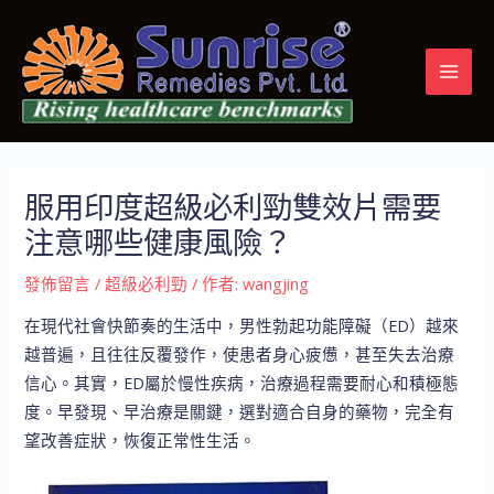
跳
Post
MAI
至
navigation
MEN
主
要
內
容
服用印度超級必利勁雙效片需要
注意哪些健康風險？
發佈留言
/
超級必利勁
/ 作者:
wangjing
在現代社會快節奏的生活中，男性勃起功能障礙（ED）越來
越普遍，且往往反覆發作，使患者身心疲憊，甚至失去治療
信心。其實，ED屬於慢性疾病，治療過程需要耐心和積極態
度。早發現、早治療是關鍵，選對適合自身的藥物，完全有
望改善症狀，恢復正常性生活。