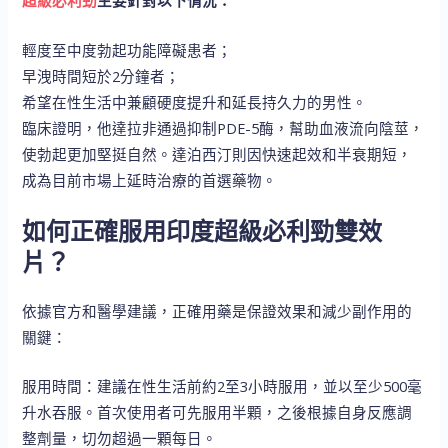
超級必利勁
主要針對以下情況：
輕度至中度勃起功能障礙患者；
早洩時間短於2分鐘者；
希望在性生活中兼顧硬度提升和延長持久力的男性。
臨床證明，他達拉非通過抑制PDE-5酶，幫助血液流向陰莖，
使勃起更加堅挺自然。達泊西汀則因快速起效和半衰期短，
成為目前市場上延時治療的首選藥物。
如何正確服用印度超級必利勁雙效
片？
依據官方和醫學建議，正確用藥是保證效果和減少副作用的
關鍵：
服用時間：建議在性生活前約2至3小時服用，並以至少500毫
升水吞服。首次使用者可先服用半顆，之後根據自身反應調
整劑量，切勿超過一顆每日。