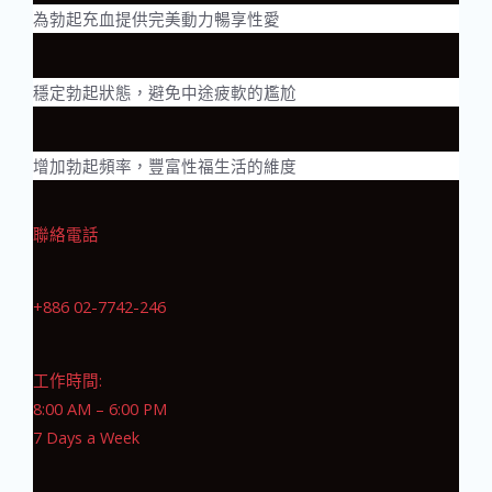
為勃起充血提供完美動力暢享性愛
穩定勃起狀態，避免中途疲軟的尷尬
增加勃起頻率，豐富性福生活的維度
聯絡電話
+886 02-7742-246
工作時間:
8:00 AM – 6:00 PM
7 Days a Week