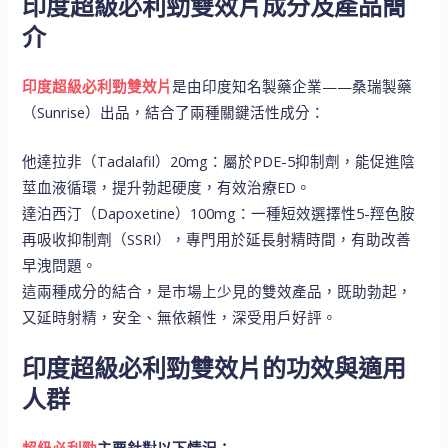
印度超級必利勁雙效片成分及產品簡
介
印度超級必利勁雙效片
是由印度知名製藥企業——桑瑞製藥
（Sunrise）出品，結合了兩種關鍵活性成分：
他達拉非（Tadalafil）20mg：屬於PDE-5抑制劑，能促進陰
莖血液循環，提升勃起硬度，有效治療ED。
達泊西汀（Dapoxetine）100mg：一種短效選擇性5-羥色胺
再吸收抑制劑（SSRI），專門用於延長射精時間，有助改善
早洩問題。
這兩種成分的結合，是市場上少見的雙效產品，既助勃起，
又延時射精，安全、無依賴性，深受用戶好評。
印度超級必利勁雙效片的功效與適用
人群