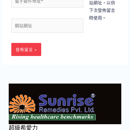
站網址，以供
子
下次發佈留言
郵
時使用。
件
網
地
站
址
網
*
址
超級希愛力