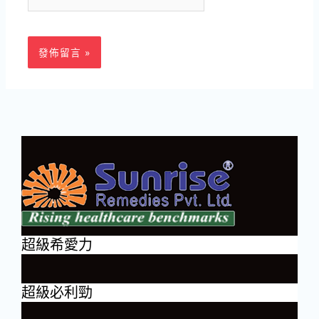
站
址
網
*
址
超級希愛力
超級必利勁