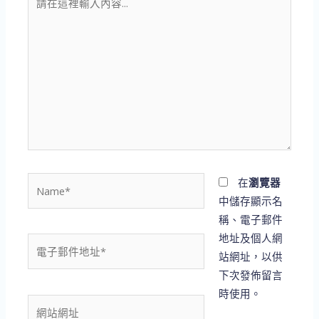
在
這
裡
輸
入
內
容...
Name*
在
瀏覽器
中儲存顯示名
稱、電子郵件
地址及個人網
電
站網址，以供
子
下次發佈留言
郵
時使用。
件
網
地