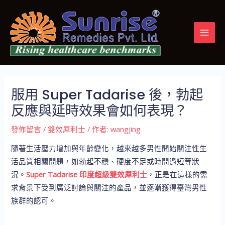
跳
Post
MAI
至
navigation
MEN
主
要
內
容
服用 Super Tadarise 後，勃起
反應與延時效果會如何表現？
發佈留言
/
雙效犀利士
/ 作者:
wangjing
隨著生活壓力增加與年齡變化，越來越多男性開始關注性生
活品質相關問題，如勃起不穩、硬度不足或時間過短等狀
況。
Super Tadarise 印度超級雙效犀利士
，正是在這樣的需
求背景下受到廣泛討論與關注的產品，並逐漸獲得臺灣男性
族群的認可。