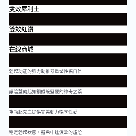
雙效犀利士
雙效紅鑽
在線商城
勃起功能的強力助推器重塑性福自信
讓陰莖勃起如鋼鐵般堅硬的神奇之藥
為勃起充血提供完美動力暢享性愛
穩定勃起狀態，避免中途疲軟的尷尬