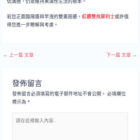
侶溝通，仍是維持美滿性生活的根本。
若您正面臨陽痿與早洩的雙重困擾，
紅鑽雙效犀利士
或許值
得您進一步瞭解與考慮。
←
上一篇 文章
下一篇 文章
→
發佈留言
發佈留言必須填寫的電子郵件地址不會公開。
必填欄位
標示為
*
請
在
這