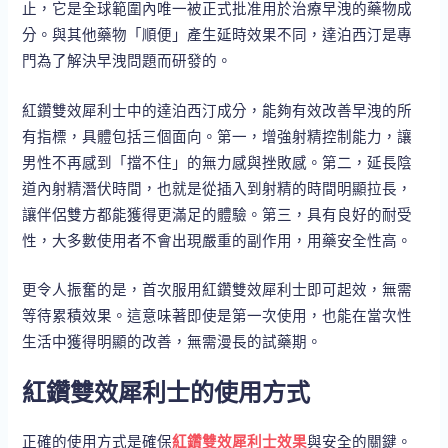
止，它是全球範圍內唯一被正式批准用於治療早洩的藥物成
分。與其他藥物「順便」產生延時效果不同，達泊西汀是專
門為了解決早洩問題而研發的。
紅鑽雙效犀利士中的達泊西汀成分，能夠有效改善早洩的所
有指標，具體包括三個面向。第一，增強射精控制能力，讓
男性不再感到「擋不住」的無力感與挫敗感。第二，延長陰
道內射精潛伏時間，也就是從插入到射精的時間明顯拉長，
讓伴侶雙方都能獲得更滿足的體驗。第三，具有良好的耐受
性，大多數使用者不會出現嚴重的副作用，用藥安全性高。
更令人振奮的是，首次服用紅鑽雙效犀利士即可起效，無需
等待累積效果。這意味著即使是第一次使用，也能在當次性
生活中獲得明顯的改善，無需漫長的試藥期。
紅鑽雙效犀利士的使用方式
正確的使用方式是確保
紅鑽雙效犀利士效果
與安全的關鍵。