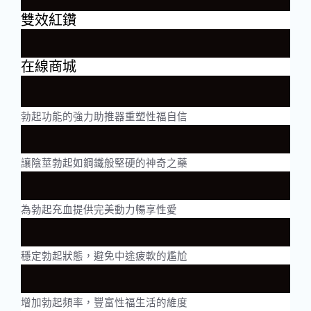
雙效紅鑽
在線商城
勃起功能的強力助推器重塑性福自信
讓陰莖勃起如鋼鐵般堅硬的神奇之藥
為勃起充血提供完美動力暢享性愛
穩定勃起狀態，避免中途疲軟的尷尬
增加勃起頻率，豐富性福生活的維度