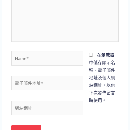
裡
輸
入
內
容...
Name*
在
瀏覽器
中儲存顯示名
稱、電子郵件
地址及個人網
電
站網址，以供
子
下次發佈留言
郵
時使用。
件
網
地
站
址
網
*
址