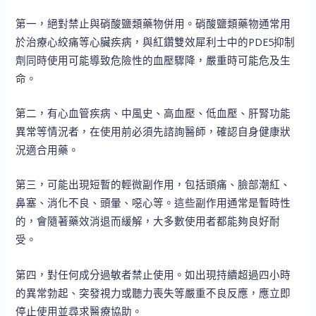
第一，絕對禁止與硝酸鹽類藥物併用。硝酸鹽類藥物通常用
於治療心絞痛等心臟疾病，與紅鑽雙效犀利士中的PDE5抑制
劑同時使用可能導致危險性的血壓驟降，嚴重時可能危及生
命。
第二，有心血管疾病、中風史、高血壓、低血壓、肝腎功能
異常等情況者，在使用前必須先諮詢醫師，確認自身健康狀
況適合用藥。
第三，可能出現短暫的輕微副作用，包括頭痛、臉部潮紅、
鼻塞、消化不良、頭暈、噁心等。這些副作用通常是暫時性
的，會隨著藥效消退而緩解，大多數使用者都能夠良好耐
受。
第四，對任何成分過敏者禁止使用。如出現持續超過四小時
的異常勃起、突發視力或聽力喪失等嚴重不良反應，應立即
停止使用並尋求醫療協助。