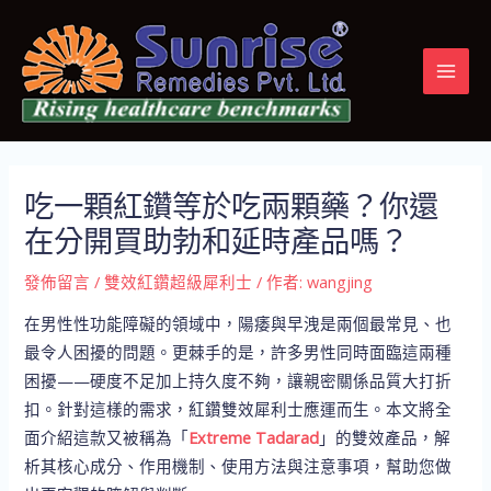
跳
Post
MAI
至
navigation
MEN
主
要
內
容
吃一顆紅鑽等於吃兩顆藥？你還
在分開買助勃和延時產品嗎？
發佈留言
/
雙效紅鑽超級犀利士
/ 作者:
wangjing
在男性性功能障礙的領域中，陽痿與早洩是兩個最常見、也
最令人困擾的問題。更棘手的是，許多男性同時面臨這兩種
困擾——硬度不足加上持久度不夠，讓親密關係品質大打折
扣。針對這樣的需求，紅鑽雙效犀利士應運而生。本文將全
面介紹這款又被稱為「
Extreme Tadarad
」的雙效產品，解
析其核心成分、作用機制、使用方法與注意事項，幫助您做