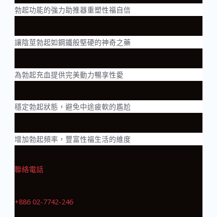
勃起功能的強力助推器重塑性福自信
讓陰莖勃起如鋼鐵般堅硬的神奇之藥
為勃起充血提供完美動力暢享性愛
穩定勃起狀態，避免中途疲軟的尷尬
增加勃起頻率，豐富性福生活的維度
聯絡電話
+886 02-7742-246