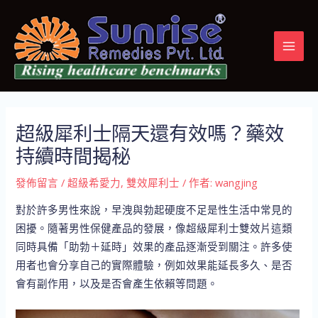
跳
Post
MAI
至
navigation
MEN
主
要
內
容
超級犀利士隔天還有效嗎？藥效
持續時間揭秘
發佈留言
/
超級希愛力
,
雙效犀利士
/ 作者:
wangjing
對於許多男性來說，早洩與勃起硬度不足是性生活中常見的
困擾。隨著男性保健產品的發展，像超級犀利士雙效片這類
同時具備「助勃＋延時」效果的產品逐漸受到關注。許多使
用者也會分享自己的實際體驗，例如效果能延長多久、是否
會有副作用，以及是否會產生依賴等問題。