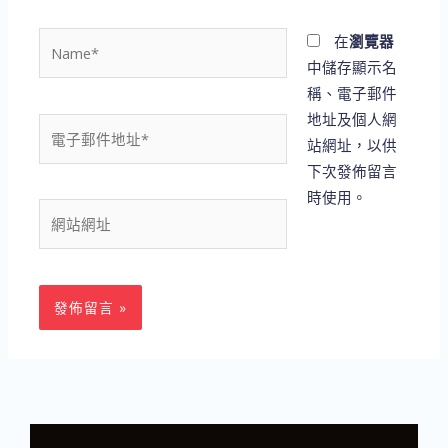
Name*
在
瀏覽器
中儲存顯示名
稱、電子郵件
地址及個人網
電
站網址，以供
子
下次發佈留言
郵
時使用。
件
網
地
站
址
網
*
址