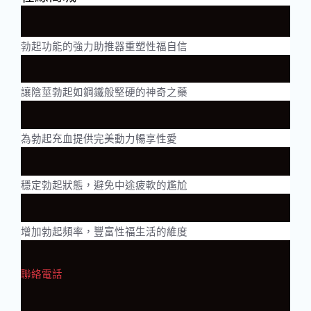
勃起功能的強力助推器重塑性福自信
讓陰莖勃起如鋼鐵般堅硬的神奇之藥
為勃起充血提供完美動力暢享性愛
穩定勃起狀態，避免中途疲軟的尷尬
增加勃起頻率，豐富性福生活的維度
聯絡電話