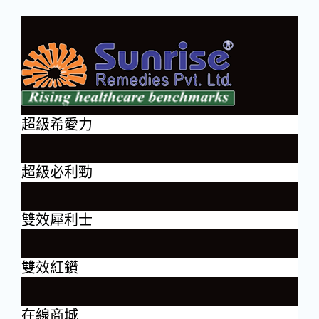
超級希愛力
超級必利勁
雙效犀利士
雙效紅鑽
在線商城