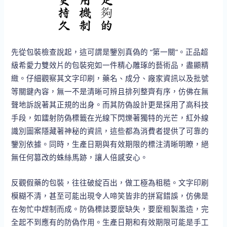
先從包裝檢查說起，這可謂是鑒別真偽的 “第一關”。正品超
級希愛力雙效片的包裝宛如一件精心雕琢的藝術品，盡顯精
緻。仔細觀察其文字印刷，藥名、成分、廠家資訊以及批號
等關鍵內容，無一不是清晰可辨且排列整齊有序，仿佛在無
聲地訴說著其正規的出身。而其防偽設計更是採用了高科技
手段，如鐳射防偽標籤在光線下閃爍著獨特的光芒，紅外線
識別圖案隱藏著神秘的資訊，這些都為消費者提供了可靠的
鑒別依據。同時，生產日期與有效期限的標注清晰明瞭，絕
無任何篡改的蛛絲馬跡，讓人倍感安心。
反觀假藥的包裝，往往破綻百出，做工極為粗糙。文字印刷
模糊不清，甚至可能出現令人啼笑皆非的拼寫錯誤，仿佛是
在匆忙中趕制而成。防偽標誌要麼缺失，要麼粗製濫造，完
全起不到應有的防偽作用。生產日期和有效期限可能是手工