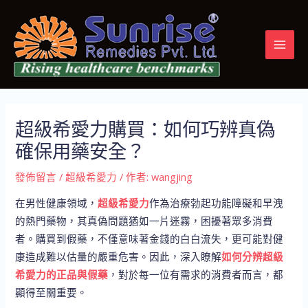
跳
Post
MAI
至
navigation
MEN
主
要
內
容
超級希愛力購買：如何巧辨真偽
確保用藥安全？
發佈留言
/
超級希愛力
/ 作者:
wangjing
在男性健康領域，
超級希愛力
作為治療勃起功能障礙和早洩
的熱門藥物，其真偽問題猶如一片迷霧，困擾著眾多消費
者。購買到假藥，不僅意味著金錢的白白流失，更可能對健
康造成難以估量的嚴重危害。因此，深入瞭解
如何分辨超級
希愛力的正品與假藥
，對於每一位有需求的消費者而言，都
顯得至關重要。