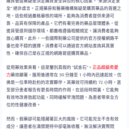
購買管道無疑是決定購買安全與否的核心因素，“來源決定安
全” 絕非虛言。正規藥房和醫藥機構無疑是購買藥品的首選之
地，這些經過嚴格審核的場所，能夠為消費者提供來源可
靠、品質有保障的產品。它們有著完善的藥品管理體系，從
進貨管道到儲存環境，都嚴格遵循相關規定，讓消費者能夠
放心購買。此外，一些國際制藥公司提供的官方授權網路平
臺也是不錯的選擇。消費者可以通過官方網站查詢其真實
性，確保自己是在正規的網路管道購買藥品。
從用藥效果來看，這是鑒別真假的 “試金石”。
正品超級希愛
力
藥效顯著，服用後通常在 30 分鐘至 1 小時內迅速起效，仿
佛是一位準時赴約的忠實夥伴。其藥效可持續約 72 小時，甚
至部分患者報告有更長時間的作用，在這段時間裏，它能夠
有效地改善勃起功能，同時緩解早洩問題，為患者帶來全方
位的性健康改善。
然而，假藥卻可能隱藏著巨大的風險。它可能完全不含有效
成分，讓患者在滿懷期待中卻毫無收穫，無法解決實際問