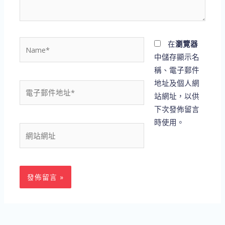
容...
Name*
在
瀏覽器
中儲存顯示名
稱、電子郵件
地址及個人網
電
站網址，以供
子
下次發佈留言
郵
時使用。
件
網
地
站
址
網
*
址