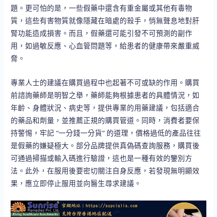
題。更可怕的是，一些假藥中還含有重金屬或其他有毒物
質，這些有害物質就像隱藏在暗處的殺手，悄無聲息地對肝
腎功能造成損害。而且，假藥還可能引發不可預測的副作
用，如過敏反應、心血管問題等，給患者的健康帶來嚴重威
脅。
專業人士的建議在購買過程中也起著不可或缺的作用。購買
前諮詢藥師是明智之舉，藥師能夠根據患者的具體情況，如
年齡、身體狀況、病史等，提供專業的用藥建議，包括適合
的藥品和劑量，並推薦正規的購買管道。同時，消費者要保
持警惕，牢記 “一分錢一分貨” 的道理，價格過低的產品往往
是假藥的嫌疑極大。部分品牌提供真偽碼查詢服務，購買後
可通過掃描或輸入碼進行驗證，這也是一種有效的鑒別方
法。此外，在服用後要密切關注自身反應，若發現無明顯效
果，應立即停止服用並向醫生尋求建議。