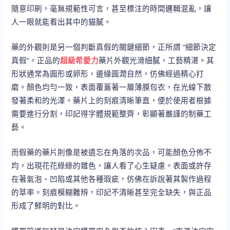
隨意印刷，毫無規範性可言，甚至標注的時間邏輯混亂，讓
人一眼就能看出其中的貓膩。
藥的外觀則是另一個判斷真假的關鍵細節，正所謂 “細節決定
真假”。正品的
超級希愛力
藥片外觀光滑細膩，工藝精湛。其
形狀通常為圓形或卵形，邊緣圓潤自然，仿佛經過精心打
磨。顏色均勻一致，表面覆蓋著一層薄膜包衣，在光線下散
發著柔和的光澤。藥片上的刻痕清晰筆直，便於使用者根據
需要進行分割，印記得字體規範整齊，彰顯著嚴謹的制藥工
藝。
而假藥的藥片則像是被遺忘在角落的次品，可能顏色分佈不
均，出現花花綠綠的雜色，讓人看了心生疑慮。表面或許存
在著氣泡、凹陷或其他各種瑕疵，仿佛在訴說著其製作過程
的草率。刻痕模糊難辨，印記不清晰甚至完全缺失，與正品
形成了鮮明的對比。