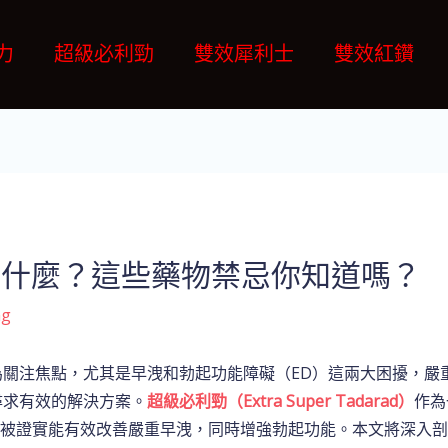
力
超級必利勁
雙效犀利士
雙效紅鑽
意什麼？這些藥物禁忌你知道嗎？
ng
關注焦點，尤其是早洩和勃起功能障礙（ED）這兩大困擾，嚴
尋求有效的解決方案。
超級必利勁（Extra Super Tadarad）
作為
，已被證實能有效改善嚴重早洩，同時增強勃起功能。本文將深入