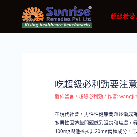
跳
Post
至
navigation
超級希愛
主
要
內
容
吃超級必利勁要注
發佈留言
/
超級必利勁
/ 作者:
wangji
在現代社會，男性性健康問題逐漸成為
多男性因這些問題感到沮喪和焦慮，
100mg與他達拉非20mg兩種成分