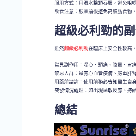
服用方式：用溫水整顆吞服，避免咀
飲食注意：服藥前後避免高脂肪食物
超級必利勁的副
雖然
超級必利勁
在臨床上安全性較高
常見副作用：噁心、頭痛、眩暈、背
禁忌人群：患有心血管疾病、嚴重肝
用藥前諮詢：使用前務必告知醫生自
突發情況處理：如出現過敏反應、持
總結