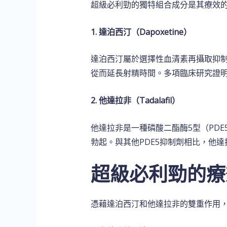
超級必利勁的獨特組合成分是其療效
1. 達泊西汀（Dapoxetine）
達泊西汀屬於選擇性血清素再攝取抑制
從而延長射精時間。多項臨床研究證
2. 他達拉非（Tadalafil）
他達拉非是一種磷酸二酯酶5型（PD
勃起。與其他PDE5抑制劑相比，他
超級必利勁的療
憑藉達泊西汀和他達拉非的雙重作用