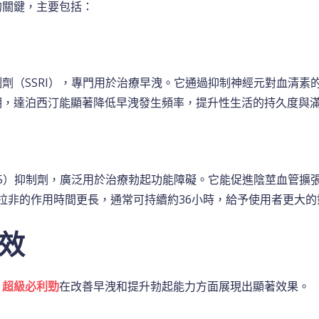
的關鍵，主要包括：
劑（SSRI），專門用於治療早洩。它通過抑制神經元對血清素
明，達泊西汀能顯著降低早洩發生頻率，提升性生活的持久度與
E5）抑制劑，廣泛用於治療勃起功能障礙。它能促進陰莖血管擴
達拉非的作用時間更長，通常可持續約36小時，給予使用者更大
效
，
超級必利勁
在改善早洩和提升勃起能力方面展現出顯著效果。